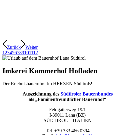
Zurück
Weiter
1
2
3
4
5
6
7
8
9
10
11
12
Imkerei Kammerhof Hofladen
Der Erlebnisbauernhof im HERZEN Südtirols!
Auszeichnung des
Südtiroler Bauernbundes
als „Familienfreundlicher Bauernhof“
Feldgatterweg 19/1
I-39011 Lana (BZ)
SÜDTIROL – ITALIEN
Tel. +39 333 466 0394