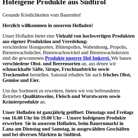
Hofeigene Produkte aus Südtirol
Gesunde Köstlichkeiten vom Bauernhof
Herzlich willkommen in unserem Hofladen!
Unser Hofladen bietet eine
Vielzahl von hochwertigen Produkten
aus eigener Produktion und Veredelung:
verschiedene Honigsorten, Blütenpollen, Wabenhonig, Propolis,
Bienenwachstücher, Binenwachswickel und Bienenwachskerzen
sind die gewonnenen
Produkte unserer Hof-Imkerei.
Wir bauen
verschiedene Obst- und Beerensorten
an, aus denen wir
schmackhafte Säfte, Sirupe, Fruchtaufstriche sowie
Trockenobst
herstellen. Saisonal erhalten Sie auch
frisches Obst,
Gemüse und Eier.
Um das Sortiment zu erweitern, bieten wir von befreundeten
Betrieben
Qualitätsweine, Fleisch-und Wurstwaren sowie
Kräuterprodukte
an.
Unser Hofladen ist ganzjährig geöffnet: Dienstags und Freitags
von 16.00 Uhr bis 19.00 Uhr –
Unsere hofeigenen Produkte
erwerben Sie in unserem Hofladen, beim Bauernmarkt in
Lana am Dienstag und Samstag, in ausgewählten Geschäften
und bei diversen Märkten in Südtirol.